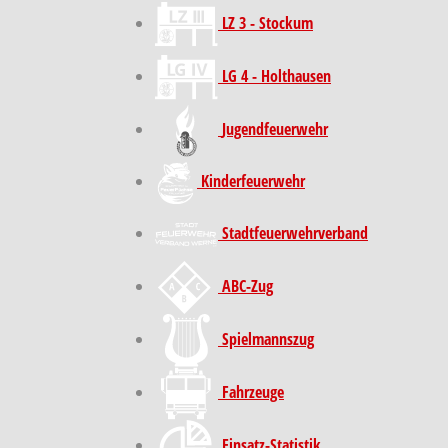
LZ 3 - Stockum
LG 4 - Holthausen
Jugendfeuerwehr
Kinder­feuer­wehr
Stadt­feuer­wehr­verband
ABC-Zug
Spielmannszug
Fahrzeuge
Einsatz-Statistik