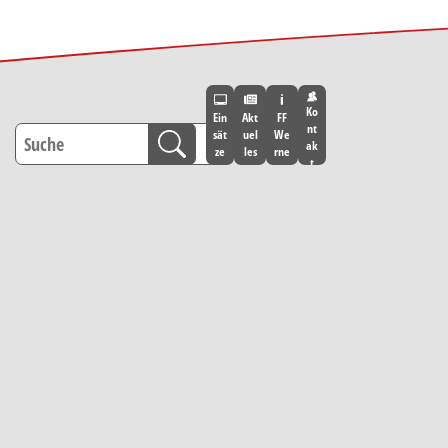
Ko
Ein
Akt
FF
nt
sät
uel
We
ak
ze
les
rne
t