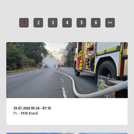
1
2
3
4
5
6
>>
29.07.2026
05:34 - 07:10
F1. - PKW Brand