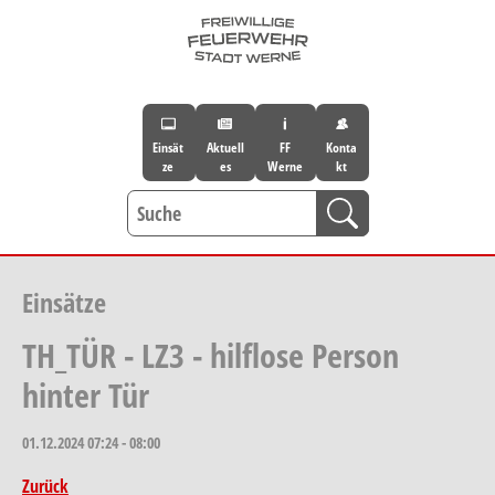
Skip to main navigation
Skip to main content
Skip to page footer
Einsät
Aktuell
FF
Konta
ze
es
Werne
kt
Einsätze
TH_TÜR - LZ3 - hilflose Person
hinter Tür
01.12.2024
07:24 - 08:00
Zurück