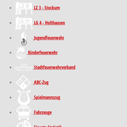
LZ 3 - Stockum
LG 4 - Holthausen
Jugendfeuerwehr
Kinder­feuer­wehr
Stadt­feuer­wehr­verband
ABC-Zug
Spielmannszug
Fahrzeuge