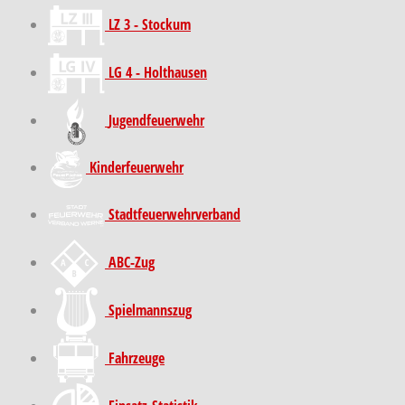
LZ 3 - Stockum
LG 4 - Holthausen
Jugendfeuerwehr
Kinder­feuer­wehr
Stadt­feuer­wehr­verband
ABC-Zug
Spielmannszug
Fahrzeuge