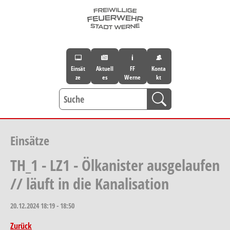
Skip to main navigation
Skip to main content
Skip to page footer
Einsät
Aktuell
FF
Konta
ze
es
Werne
kt
Einsätze
TH_1 - LZ1 - Ölkanister ausgelaufen
// läuft in die Kanalisation
20.12.2024
18:19 - 18:50
Zurück