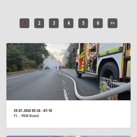
1
2
3
4
5
6
>>
29.07.2026
05:34 - 07:10
F1. - PKW Brand