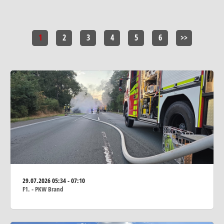
1
2
3
4
5
6
>>
29.07.2026
05:34 - 07:10
F1. - PKW Brand