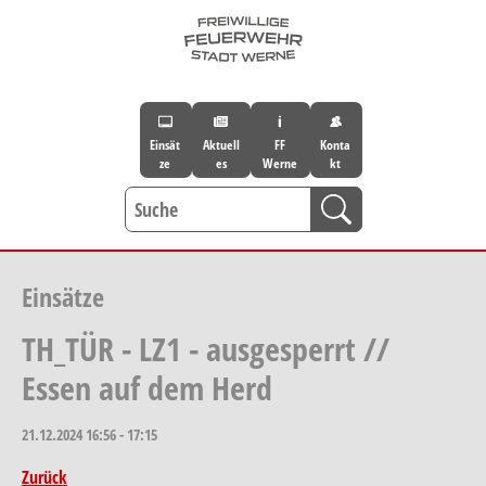
Skip to main navigation
Skip to main content
Skip to page footer
Einsät
Aktuell
FF
Konta
ze
es
Werne
kt
Einsätze
TH_TÜR - LZ1 - ausgesperrt //
Essen auf dem Herd
21.12.2024
16:56 - 17:15
Zurück