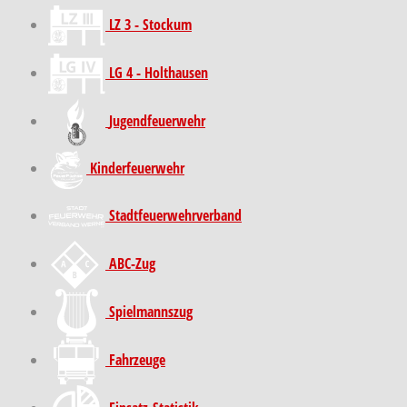
LZ 3 - Stockum
LG 4 - Holthausen
Jugendfeuerwehr
Kinder­feuer­wehr
Stadt­feuer­wehr­verband
ABC-Zug
Spielmannszug
Fahrzeuge