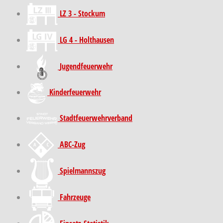
LZ 3 - Stockum
LG 4 - Holthausen
Jugendfeuerwehr
Kinder­feuer­wehr
Stadt­feuer­wehr­verband
ABC-Zug
Spielmannszug
Fahrzeuge