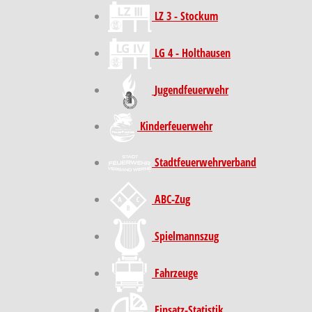
LZ 3 - Stockum
LG 4 - Holthausen
Jugendfeuerwehr
Kinder­feuer­wehr
Stadt­feuer­wehr­verband
ABC-Zug
Spielmannszug
Fahrzeuge
Einsatz-Statistik