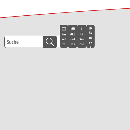
Ko
Ein
Akt
FF
nt
sät
uel
We
ak
ze
les
rne
t