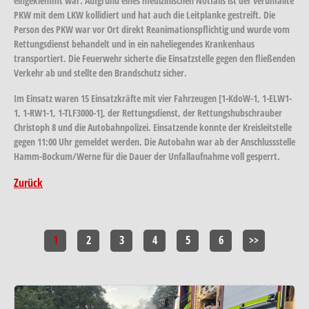
eingeklemmt war. Aufgrund eines medizinischen Notfalls ist der verunfallte
PKW mit dem LKW kollidiert und hat auch die Leitplanke gestreift. Die
Person des PKW war vor Ort direkt Reanimationspflichtig und wurde vom
Rettungsdienst behandelt und in ein naheliegendes Krankenhaus
transportiert. Die Feuerwehr sicherte die Einsatzstelle gegen den fließenden
Verkehr ab und stellte den Brandschutz sicher.
Im Einsatz waren 15 Einsatzkräfte mit vier Fahrzeugen [1-KdoW-1, 1-ELW1-
1, 1-RW1-1, 1-TLF3000-1], der Rettungsdienst, der Rettungshubschrauber
Christoph 8 und die Autobahnpolizei. Einsatzende konnte der Kreisleitstelle
gegen 11:00 Uhr gemeldet werden. Die Autobahn war ab der Anschlussstelle
Hamm-Bockum/Werne für die Dauer der Unfallaufnahme voll gesperrt.
Zurück
1
2
3
4
5
6
>>