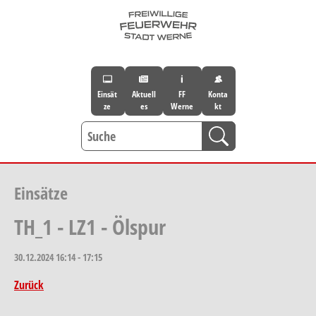
Skip to main navigation
Skip to main content
Skip to page footer
Einsät
Aktuell
FF
Konta
ze
es
Werne
kt
Einsätze
TH_1 - LZ1 - Ölspur
30.12.2024
16:14 - 17:15
Zurück