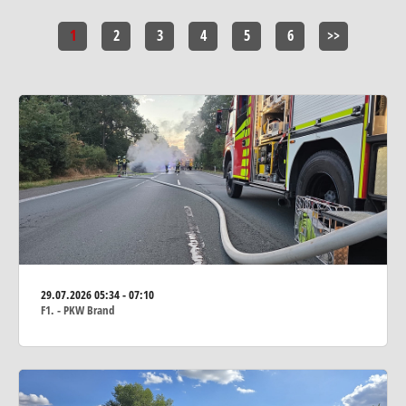
1
2
3
4
5
6
>>
29.07.2026
05:34 - 07:10
F1. - PKW Brand