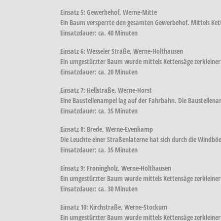
Einsatz 5: Gewerbehof, Werne-Mitte
Ein Baum versperrte den gesamten Gewerbehof. Mittels Ke
Einsatzdauer: ca. 40 Minuten
Einsatz 6: Wesseler Straße, Werne-Holthausen
Ein umgestürzter Baum wurde mittels Kettensäge zerkleine
Einsatzdauer: ca. 20 Minuten
Einsatz 7: Hellstraße, Werne-Horst
Eine Baustellenampel lag auf der Fahrbahn. Die Baustelle
Einsatzdauer: ca. 35 Minuten
Einsatz 8: Brede, Werne-Evenkamp
Die Leuchte einer Straßenlaterne hat sich durch die Windbö
Einsatzdauer: ca. 35 Minuten
Einsatz 9: Froningholz, Werne-Holthausen
Ein umgestürzter Baum wurde mittels Kettensäge zerkleine
Einsatzdauer: ca. 30 Minuten
Einsatz 10: Kirchstraße, Werne-Stockum
Ein umgestürzter Baum wurde mittels Kettensäge zerkleine