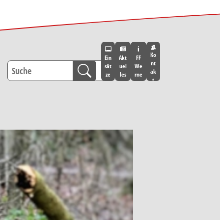
Ko
Ein
Akt
FF
nt
sät
uel
We
ak
ze
les
rne
t