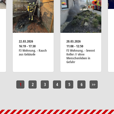
22.03.2026
20.03.2026
16:19 - 17:30
11:08 - 12:50
F3 Wohnung. - Rauch
F3 Wohnung. - brennt
aus Gebäude
Keller // ohne
Menschenleben in
Gefahr
1
2
3
4
5
6
>>