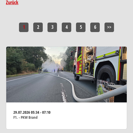
Zurück
1
2
3
4
5
6
>>
29.07.2026
05:34 - 07:10
F1. - PKW Brand