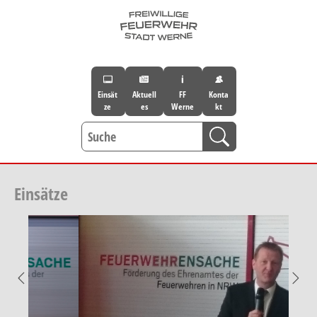
Skip to main navigation
Skip to main content
Skip to page footer
Einsät
Aktuell
FF
Konta
ze
es
Werne
kt
Einsätze
Previous
Nex