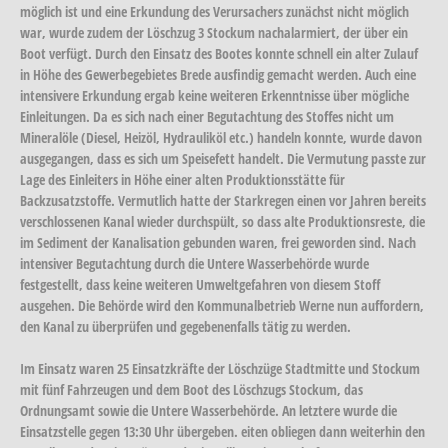
möglich ist und eine Erkundung des Verursachers zunächst nicht möglich
war, wurde zudem der Löschzug 3 Stockum nachalarmiert, der über ein
Boot verfügt. Durch den Einsatz des Bootes konnte schnell ein alter Zulauf
in Höhe des Gewerbegebietes Brede ausfindig gemacht werden. Auch eine
intensivere Erkundung ergab keine weiteren Erkenntnisse über mögliche
Einleitungen. Da es sich nach einer Begutachtung des Stoffes nicht um
Mineralöle (Diesel, Heizöl, Hydrauliköl etc.) handeln konnte, wurde davon
ausgegangen, dass es sich um Speisefett handelt. Die Vermutung passte zur
Lage des Einleiters in Höhe einer alten Produktionsstätte für
Backzusatzstoffe. Vermutlich hatte der Starkregen einen vor Jahren bereits
verschlossenen Kanal wieder durchspült, so dass alte Produktionsreste, die
im Sediment der Kanalisation gebunden waren, frei geworden sind. Nach
intensiver Begutachtung durch die Untere Wasserbehörde wurde
festgestellt, dass keine weiteren Umweltgefahren von diesem Stoff
ausgehen. Die Behörde wird den Kommunalbetrieb Werne nun auffordern,
den Kanal zu überprüfen und gegebenenfalls tätig zu werden.
Im Einsatz waren 25 Einsatzkräfte der Löschzüge Stadtmitte und Stockum
mit fünf Fahrzeugen und dem Boot des Löschzugs Stockum, das
Ordnungsamt sowie die Untere Wasserbehörde. An letztere wurde die
Einsatzstelle gegen 13:30 Uhr übergeben. eiten obliegen dann weiterhin den