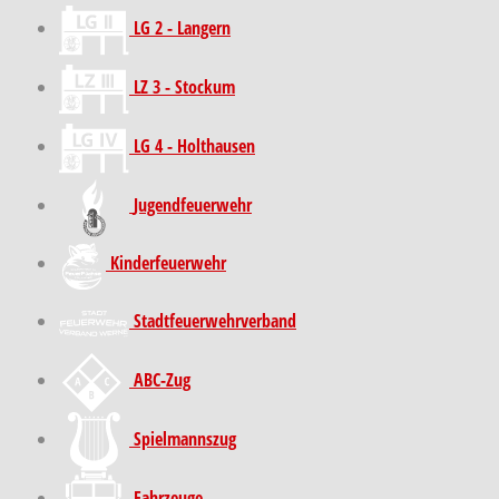
LG 2 - Langern
LZ 3 - Stockum
LG 4 - Holthausen
Jugendfeuerwehr
Kinder­feuer­wehr
Stadt­feuer­wehr­verband
ABC-Zug
Spielmannszug
Fahrzeuge