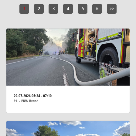
1
2
3
4
5
6
>>
29.07.2026
05:34 - 07:10
F1. - PKW Brand