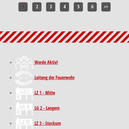
1
2
3
4
5
6
>>
Werde Aktiv!
Leitung der Feuerwehr
LZ 1 - Mitte
LG 2 - Langern
LZ 3 - Stockum