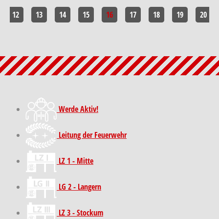
12
13
14
15
16
17
18
19
20
Werde Aktiv!
Leitung der Feuerwehr
LZ 1 - Mitte
LG 2 - Langern
LZ 3 - Stockum