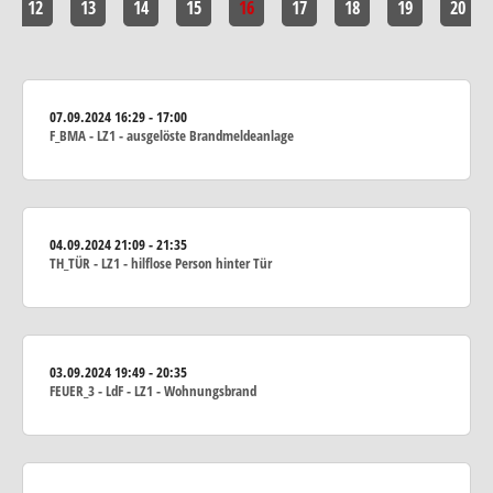
12
13
14
15
16
17
18
19
20
07.09.2024
16:29 - 17:00
F_BMA - LZ1 - ausgelöste Brandmeldeanlage
04.09.2024
21:09 - 21:35
TH_TÜR - LZ1 - hilflose Person hinter Tür
03.09.2024
19:49 - 20:35
FEUER_3 - LdF - LZ1 - Wohnungsbrand