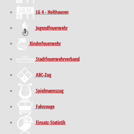
LG 4 - Holthausen
Jugendfeuerwehr
Kinder­feuer­wehr
Stadt­feuer­wehr­verband
ABC-Zug
Spielmannszug
Fahrzeuge
Einsatz-Statistik