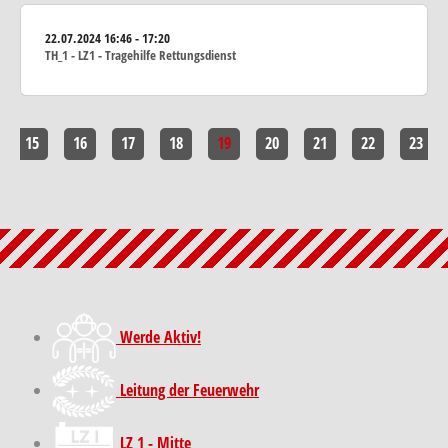
22.07.2024
16:46 - 17:20
TH_1 - LZ1 - Tragehilfe Rettungsdienst
15
16
17
18
19
20
21
22
23
Werde Aktiv!
Leitung der Feuerwehr
LZ 1 - Mitte