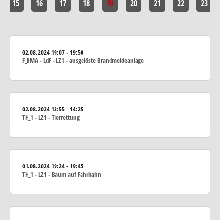
15
16
17
18
19
20
21
22
23
02.08.2024
19:07 - 19:50
F_BMA - LdF - LZ1 - ausgelöste Brandmeldeanlage
02.08.2024
13:55 - 14:25
TH_1 - LZ1 - Tierrettung
01.08.2024
19:24 - 19:45
TH_1 - LZ1 - Baum auf Fahrbahn