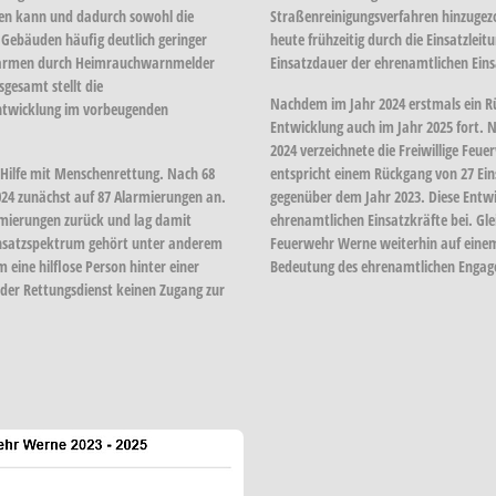
ifen kann und dadurch sowohl die
Straßenreinigungsverfahren hinzugezo
 Gebäuden häufig deutlich geringer
heute frühzeitig durch die Einsatzlei
lalarmen durch Heimrauchwarnmelder
Einsatzdauer der ehrenamtlichen Einsa
sgesamt stellt die
Nachdem im Jahr
2024
erstmals ein Rü
Entwicklung im vorbeugenden
Entwicklung auch im Jahr
2025
fort. 
2024
verzeichnete die Freiwillige Feu
 Hilfe mit Menschenrettung
. Nach
68
entspricht einem Rückgang von
27 Ei
024
zunächst auf
87 Alarmierungen
an.
gegenüber dem Jahr 2023. Diese Entwi
rmierungen
zurück und lag damit
ehrenamtlichen Einsatzkräfte bei. Gl
Einsatzspektrum gehört unter anderem
Feuerwehr Werne weiterhin auf einem
m eine hilflose Person hinter einer
Bedeutung des ehrenamtlichen Engag
 der Rettungsdienst keinen Zugang zur
ger version