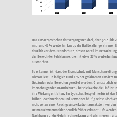
Das Einsatzgeschehen der vergangenen drei Jahre (2023 bis 20
mit rund
47 %
weiterhin knapp die Hälfte aller gefahrenen E
deutlich vor dem
Brandschutz
, dessen Anteil im Betrachtun
der Bereich der
Fehlalarme
, die mit etwa
23 %
weiterhin kna
ausmachen.
Zu erkennen ist, dass der
Brandschutz mit Menschenrettung
Niveau liegt. In lediglich rund
1 %
der gefahrenen Einsätze 
Gebäuden oder Bereichen gerettet werden. Grundsätzlich zei
im vorbeugenden Brandschutz – beispielsweise die Einführ
ihre Wirkung entfalten. Ein typisches Beispiel hierfür ist d
früher Bewohnerinnen und Bewohner häufig selbst Löschve
nicht selten einer Rauchgasintoxikation aussetzten, werden
Heimrauchwarnmelder deutlich früher erkannt. Oft werde
Nachbarn auf die Gefahr aufmerksam und alarmieren frühzei