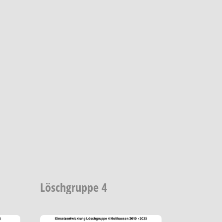
Löschgruppe 4
version
Show larger version