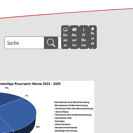
Ko
Ein
Akt
FF
nt
sät
uel
We
ak
ze
les
rne
t
Show larger version