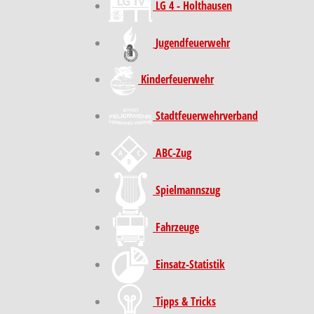
LG 4 - Holthausen
Jugendfeuerwehr
Kinder­feuer­wehr
Stadt­feuer­wehr­verband
ABC-Zug
Spielmannszug
Fahrzeuge
Einsatz-Statistik
Tipps & Tricks