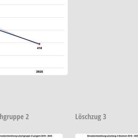
chgruppe 2
Löschzug 3
Show larger version
Show larger 