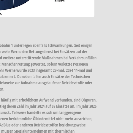
obahn 1
unterliegen ebenfalls Schwankungen. Seit einigen
uerwehr Werne den Rettungsdienst bei Einsätzen auf der
d weitere unterstützende Maßnahmen bei Verkehrsunfällen
it Menschenrettung gewertet, sofern verletzte Personen
rwehr Werne wurde
2023 insgesamt 27-mal
,
2024 14-mal
und
larmiert. Daneben fallen auch Einsätze der Technischen
ielsweise zur Aufnahme ausgelaufener Betriebsstoffe oder
en.
hr häufig mit erheblichem Aufwand verbunden, sind
Ölspuren
.
tieg deren Zahl im Jahr
2024
auf
58 Einsätze
an. Im Jahr
2025
urück. Teilweise handelte es sich um langgezogene
denen herkömmliche Ölbindemittel nicht mehr ausreichen,
 AdBlue oder anderen Betriebsstoffen beziehungsweise
en müssen Spezialunternehmen mit thermischen