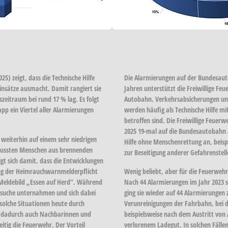
25) zeigt, dass die
Technische Hilfe
Die Alarmierungen auf der
Bundesaut
insätze ausmacht. Damit rangiert sie
Jahren unterstützt die Freiwillige Fe
gszeitraum bei rund
17 %
lag. Es folgt
Autobahn. Verkehrsabsicherungen un
pp ein Viertel aller Alarmierungen
werden häufig als Technische Hilfe m
betroffen sind. Die Freiwillige Feue
2025 19-mal
auf die Bundesautobahn a
weiterhin auf einem sehr niedrigen
Hilfe ohne Menschenrettung an, beisp
mussten Menschen aus brennenden
zur Beseitigung anderer Gefahrenstell
gt sich damit, dass die Entwicklungen
ung der Heimrauchwarnmelderpflicht
Wenig beliebt, aber für die Feuerwe
as Meldebild „Essen auf Herd“. Während
Nach
44 Alarmierungen im Jahr 2023
s
rsuche unternahmen und sich dabei
ging sie wieder auf
44 Alarmierungen
z
 solche Situationen heute durch
Verunreinigungen der Fahrbahn, bei 
n dadurch auch Nachbarinnen und
beispielsweise nach dem Austritt von
tig die Feuerwehr. Der Vorteil
verlorenem Ladegut. In solchen Fäll