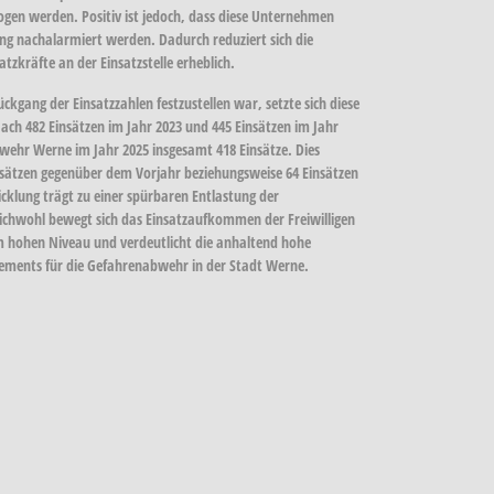
gen werden. Positiv ist jedoch, dass diese Unternehmen
tung nachalarmiert werden. Dadurch reduziert sich die
tzkräfte an der Einsatzstelle erheblich.
ckgang der Einsatzzahlen festzustellen war, setzte sich diese
Nach
482 Einsätzen im Jahr 2023
und
445 Einsätzen im Jahr
erwehr Werne im Jahr
2025 insgesamt 418 Einsätze
. Dies
nsätzen
gegenüber dem Vorjahr beziehungsweise
64 Einsätzen
cklung trägt zu einer spürbaren Entlastung der
eichwohl bewegt sich das Einsatzaufkommen der Freiwilligen
 hohen Niveau und verdeutlicht die anhaltend hohe
ements für die Gefahrenabwehr in der Stadt Werne.