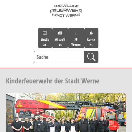
Skip to main navigation
Skip to main content
Skip to page footer
Einsät
Aktuell
FF
Konta
ze
es
Werne
kt
Kinderfeuerwehr der Stadt Werne