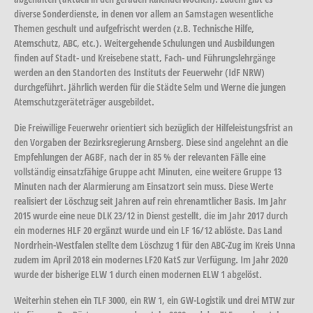
diverse Sonderdienste, in denen vor allem an Samstagen wesentliche
Themen geschult und aufgefrischt werden (z.B. Technische Hilfe,
Atemschutz, ABC, etc.). Weitergehende Schulungen und Ausbildungen
finden auf Stadt- und Kreisebene statt, Fach- und Führungslehrgänge
werden an den Standorten des Instituts der Feuerwehr (IdF NRW)
durchgeführt. Jährlich werden für die Städte Selm und Werne die jungen
Atemschutzgeräteträger ausgebildet.
Die Freiwillige Feuerwehr orientiert sich bezüglich der Hilfeleistungsfrist an
den Vorgaben der Bezirksregierung Arnsberg. Diese sind angelehnt an die
Empfehlungen der AGBF, nach der in 85 % der relevanten Fälle eine
vollständig einsatzfähige Gruppe acht Minuten, eine weitere Gruppe 13
Minuten nach der Alarmierung am Einsatzort sein muss. Diese Werte
realisiert der Löschzug seit Jahren auf rein ehrenamtlicher Basis. Im Jahr
2015 wurde eine neue DLK 23/12 in Dienst gestellt, die im Jahr 2017 durch
ein modernes HLF 20 ergänzt wurde und ein LF 16/12 ablöste. Das Land
Nordrhein-Westfalen stellte dem Löschzug 1 für den ABC-Zug im Kreis Unna
zudem im April 2018 ein modernes LF20 KatS zur Verfügung. Im Jahr 2020
wurde der bisherige ELW 1 durch einen modernen ELW 1 abgelöst.
Weiterhin stehen ein TLF 3000, ein RW 1, ein GW-Logistik und drei MTW zur