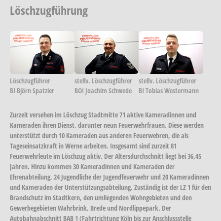
Löschzugführung
Show larger version
Show larger version
Show larger ver
Löschzugführer
stellv. Löschzugführer
stellv. Löschzugführer
BI Björn Spatzier
BOI Joachim Schwede
BI Tobias Westermann
Zurzeit versehen im Löschzug Stadtmitte 71 aktive Kameradinnen und
Kameraden ihren Dienst, darunter neun Feuerwehrfrauen. Diese werden
unterstützt durch 10 Kameraden aus anderen Feuerwehren, die als
Tageseinsatzkraft in Werne arbeiten. Insgesamt sind zurzeit 81
Feuerwehrleute im Löschzug aktiv. Der Altersdurchschnitt liegt bei 36,45
Jahren. Hinzu kommen 30 Kameradinnen und Kameraden der
Ehrenabteilung, 24 Jugendliche der Jugendfeuerwehr und 20 Kameradinnen
und Kameraden der Unterstützungsabteilung. Zuständig ist der LZ 1 für den
Brandschutz im Stadtkern, den umliegenden Wohngebieten und den
Gewerbegebieten Wahrbrink, Brede und Nordlippepark. Der
Autobahnabschnitt BAB 1 (Fahrtrichtung Köln bis zur Anschlussstelle