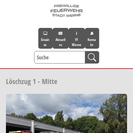
Skip to main navigation
Skip to main content
Skip to page footer
Einsät
Aktuell
FF
Konta
ze
es
Werne
kt
Löschzug 1 - Mitte