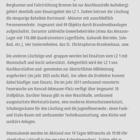
Bergkamen und Fahrtrichtung Bremen bis zur Anschlussstelle Ascheberg)
gehört ebenfalls zum Einsatzgebiet des LZ 1. Zudem betreut der Löschzug
die einspurige Bahnlinie Dortmund - Münster mit ausschließlich
Personenverkehr. Insgesamt sind 49 Objekte durch Brandmeldeanlagen
aufgeschaltet. Darunter zahlreiche Gewerbebetriebe (etwa das Amazon-
Lager mit 110.000 Quadratmetern Lagerfläche, Galvanik-Betriebe, Sole-
Bad, etc.), vier Seniorenheime, das St. Christophorus-Krankenhaus, usw.
Die anderen Löschzüge und -gruppen werden bei Einsätzen vom LZ 1 mit
Mannschaft und Gerät unterstützt. Gelegentlich wird der LZ 1 von
Nachbarstädten und -gemeinden zur überörtlichen Hilfeleistung
angefordert (im Jahr 2025 sechs Mal). Vor allem die Drehleiter kommt
dabei häufiger zum Einsatz. Die im Jahr 2011 umfassend renovierte
Feuerwache am Konrad-Adenauer-Platz verfügt über insgesamt 10
Stellplätze. Darüber hinaus gibt es eine Waschhalle, umfassend
ausgestattete Werkstatträume, eine moderne Atemschutzwerkstatt,
Schulungsräume für den Löschzug und die Jugendfeuerwehr, einen Funk-
und Stabs-Raum mit umfassender Technikausstattung, eine Küche und
sanitäre Anlagen.
Dienstabende werden im Abstand von 14 Tagen Mittwochs ab 19:00 Uhr
abgehalten (aktuell in den geraden Kalenderwochen). Zudem gibt es