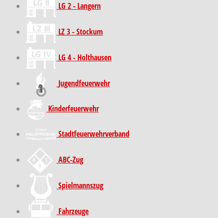
LG 2 - Langern
LZ 3 - Stockum
LG 4 - Holthausen
Jugendfeuerwehr
Kinder­feuer­wehr
Stadt­feuer­wehr­verband
ABC-Zug
Spielmannszug
Fahrzeuge