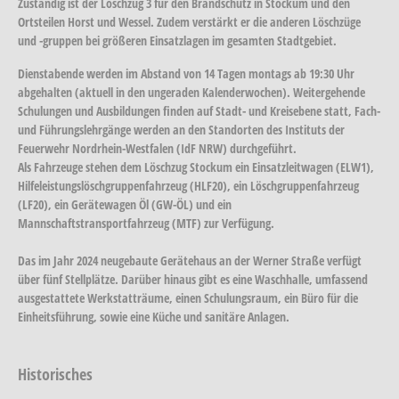
Zuständig ist der Löschzug 3 für den Brandschutz in Stockum und den
Ortsteilen Horst und Wessel. Zudem verstärkt er die anderen Löschzüge
und -gruppen bei größeren Einsatzlagen im gesamten Stadtgebiet.
Dienstabende werden im Abstand von 14 Tagen montags ab 19:30 Uhr
abgehalten (aktuell in den ungeraden Kalenderwochen). Weitergehende
Schulungen und Ausbildungen finden auf Stadt- und Kreisebene statt, Fach-
und Führungslehrgänge werden an den Standorten des Instituts der
Feuerwehr Nordrhein-Westfalen (IdF NRW) durchgeführt.
Als Fahrzeuge stehen dem Löschzug Stockum ein Einsatzleitwagen (ELW1),
Hilfeleistungslöschgruppenfahrzeug (HLF20), ein Löschgruppenfahrzeug
(LF20), ein Gerätewagen Öl (GW-ÖL) und ein
Mannschaftstransportfahrzeug (MTF) zur Verfügung.
Das im Jahr 2024 neugebaute Gerätehaus an der Werner Straße verfügt
über fünf Stellplätze. Darüber hinaus gibt es eine Waschhalle, umfassend
ausgestattete Werkstatträume, einen Schulungsraum, ein Büro für die
Einheitsführung, sowie eine Küche und sanitäre Anlagen.
Historisches