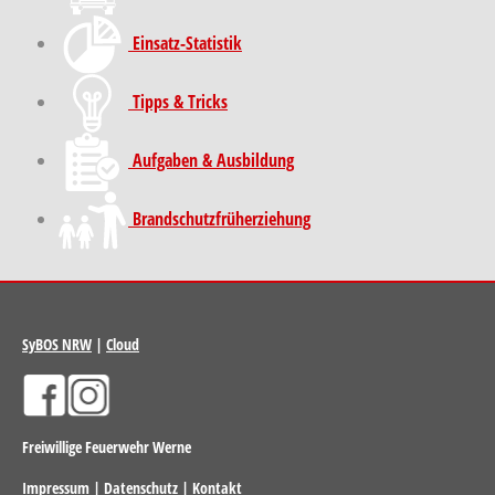
Einsatz-Statistik
Tipps & Tricks
Aufgaben & Ausbildung
Brand­schutz­früh­erziehung
SyBOS NRW
|
Cloud
Freiwillige Feuerwehr Werne
Impressum
|
Datenschutz
|
Kontakt